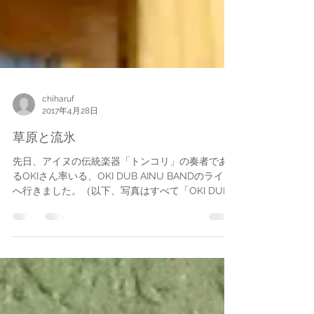
chiharuf
2017年4月28日
草原と流氷
先日、アイヌの伝統楽器「トンコリ」の奏者であ
るOKIさん率いる、OKI DUB AINU BANDのライブ
へ行きました。（以下、写真はすべて「OKI DUB
AINU BAND」公式サイトより） 昨年５月に女満
別〜知床〜稚内〜旭川をめぐる旅へ行ったのです
が、その時からアイヌ...