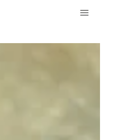
CHI
HA
RUF