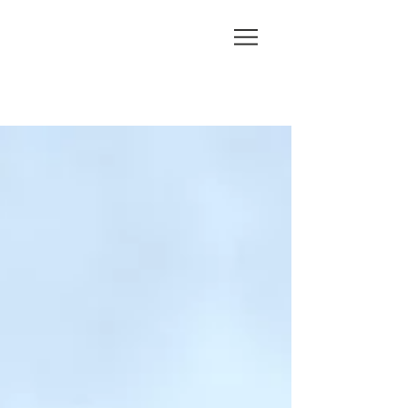
CHI
HA
RUF