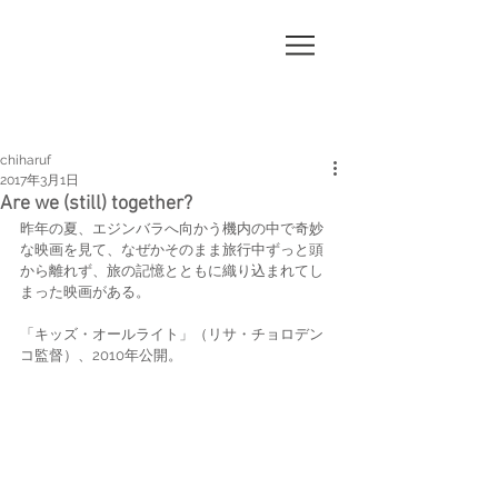
CHI
HA
RUF
chiharuf
2017年3月1日
Are we (still) together?
昨年の夏、エジンバラへ向かう機内の中で奇妙
な映画を見て、なぜかそのまま旅行中ずっと頭
から離れず、旅の記憶とともに織り込まれてし
まった映画がある。
「キッズ・オールライト」（リサ・チョロデン
コ監督）、2010年公開。