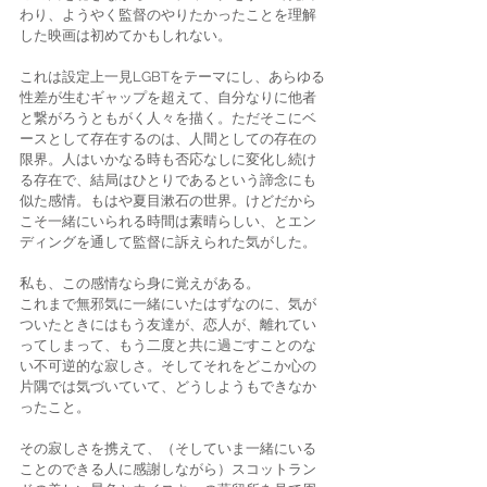
わり、ようやく監督のやりたかったことを理解
した映画は初めてかもしれない。
これは設定上一見LGBTをテーマにし、あらゆる
性差が生むギャップを超えて、自分なりに他者
と繋がろうともがく人々を描く。ただそこにベ
ースとして存在するのは、人間としての存在の
限界。人はいかなる時も否応なしに変化し続け
る存在で、結局はひとりであるという諦念にも
似た感情。もはや夏目漱石の世界。けどだから
こそ一緒にいられる時間は素晴らしい、とエン
ディングを通して監督に訴えられた気がした。
私も、この感情なら身に覚えがある。
これまで無邪気に一緒にいたはずなのに、気が
ついたときにはもう友達が、恋人が、離れてい
ってしまって、もう二度と共に過ごすことのな
い不可逆的な寂しさ。そしてそれをどこか心の
片隅では気づいていて、どうしようもできなか
ったこと。
その寂しさを携えて、（そしていま一緒にいる
ことのできる人に感謝しながら）スコットラン