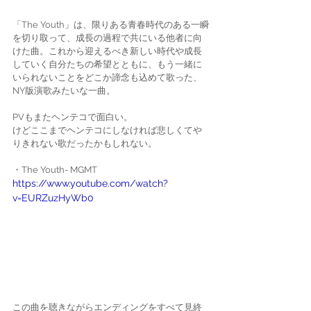
「The Youth」は、限りある青春時代のある一瞬
を切り取って、成長の過程で共にいる他者に向
けた曲。これから迎えるべき新しい時代や成長
していく自分たちの希望とともに、もう一緒に
いられないことをどこか諦念も込めて歌った、
NY版演歌みたいな一曲。
PVもまたヘンテコで面白い。
けどここまでヘンテコにしなければ悲しくてや
りきれない歌だったかもしれない。
・The Youth- MGMT
https://www.youtube.com/watch?
v=EURZuzHyWb0
この曲を聴きながらエンディングをすべて見終