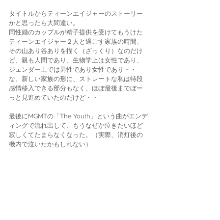
タイトルからティーンエイジャーのストーリー
かと思ったら大間違い。
同性婚のカップルが精子提供を受けてもうけた
ティーンエイジャー２人と過ごす家族の時間、
その山あり谷ありを描く（ざっくり）なのだけ
ど、親も人間であり、生物学上は女性であり、
ジェンダー上では男性であり女性であり・・
な、新しい家族の形に、ストレートな私は特段
感情移入できる部分もなく、ほぼ最後までぼー
っと見進めていたのだけど・・
最後にMGMTの「The Youth」という曲がエンデ
ィングで流れ出して、もうなぜか泣きたいほど
寂しくてたまらなくなった。（実際、消灯後の
機内で泣いたかもしれない）