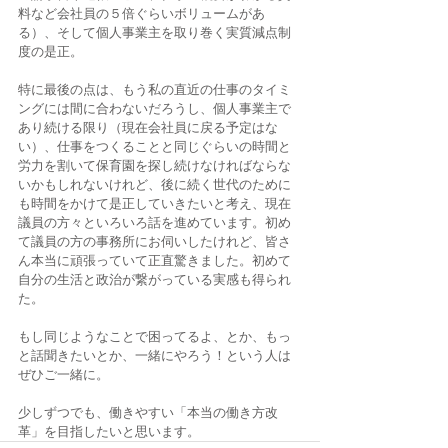
料など会社員の５倍ぐらいボリュームがあ
る）、そして個人事業主を取り巻く実質減点制
度の是正。
特に最後の点は、もう私の直近の仕事のタイミ
ングには間に合わないだろうし、個人事業主で
あり続ける限り（現在会社員に戻る予定はな
い）、仕事をつくることと同じぐらいの時間と
労力を割いて保育園を探し続けなければならな
いかもしれないけれど、後に続く世代のために
も時間をかけて是正していきたいと考え、現在
議員の方々といろいろ話を進めています。初め
て議員の方の事務所にお伺いしたけれど、皆さ
ん本当に頑張っていて正直驚きました。初めて
自分の生活と政治が繋がっている実感も得られ
た。
もし同じようなことで困ってるよ、とか、もっ
と話聞きたいとか、一緒にやろう！という人は
ぜひご一緒に。
少しずつでも、働きやすい「本当の働き方改
革」を目指したいと思います。