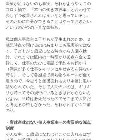
決策が足りないのも事実。それがようやくこの
コロナ禍で、「本当の働き方改革」と合わせて
少しずつ改善されれば良いなと思っているし、
そのために自分ができることはやっておきたい
というのが今の正直な気持ち。
私は個人事業主＆子どもが早生まれのため、０
歳児時点で預けるのはあまりにも現実的ではな
く、子どもが１歳児になる時点から入園を検
討。それまでは区内の一時預かり拠点を全て登
録して、仕事のたびに電話で予約＆お預かり
（満員が多く仕事をキャンセルせざるを得ない
時も）、そして各拠点で持ち物やルールが全く
違うので、今思うと産後疲れもあり本当に追い
詰められていた。そして人間怖いのは、ギリギ
リな時ってその渦中にいるときはわからないん
だよね。当時は必死だったのでそこまで大変だ
と考える余裕もなかった。それがわずか１年前
の話。 
・育休産休のない個人事業主への実質的な減点
制度
そんな中、１歳児になればどこかに入れるはず