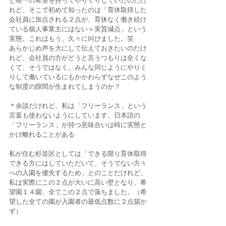
と唯一の希望を持ってやりくりしていたのだけ
れど、そこで初めて知ったのは「育休取得した
会社員に加点される２点が、育休なく働き続け
ている個人事業主にはない＝実質減点」という
実態。これはもう、久々に叫びました。笑 
あらかじめ声を大にして伝えておきたいのだけ
れど、会社員の方がどうと言うつもりは全くな
くて、そうではなく、みんな同じようにやりく
りして働いているにもかかわらずなぜこのよう
な制度の隙間が生まれてしまうのか？ 
＊余談だけれど、私は「フリーランス」という
言葉も使わないようにしています。日本語の
「フリーランス」が持つ意味合いは時に実態と
かけ離れることがある
私が住む杉並区としては「できる限り育休取得
できる方にはしていただいて、そうでない方々
への入園を優先するため」とのことだけれど、
私は実際にこの２点が大いに高い壁となり、希
望園１４園、全てこの２点で落ちました。（希
望した全ての園が入園者の最低点数に２点届か
ず） 