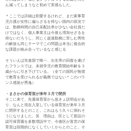
ん減ってしまうなと初めて実感もした。 
＊ここでは詳細は割愛するけれど、まだ家事育
児介護が女性に偏らざるを得ない国内の状況で
は、勤務時間の自己采配比率が少ない会社員だ
けではなく、個人事業主は今後も増加せざるを
得ないだろうし、同じく超過勤務に苦しむ男性
の解放も同じテーマでこの問題は本当に複合的
な課題が絡み合っているなと感じる
そういえば先進国で唯一、出生率の回復を遂げ
たフランスでは、未就学児の教育開始年齢を３
歳からに引き下げている。（全ての国民が無償
で教育を受けられるが義務ではない＊このバラ
ンス感覚が秀逸）
・まさかの保育室が来年３月で閉所
そこに来て、先週保育室から急きょ説明会があ
り、なんと現在入室している保育室が来年３月
に閉所するとのこと。これはもう久々に倒れそ
うになりました。笑　理由は、区として新設の
認可保育園を多数増設中で、今後区が直営の保
育室は段階的になくしていくからとのこと。そ