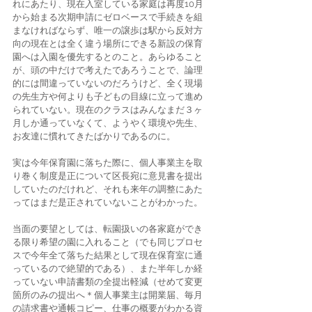
れにあたり、現在入室している家庭は再度10月
から始まる次期申請にゼロベースで手続きを組
まなければならず、唯一の譲歩は駅から反対方
向の現在とは全く違う場所にできる新設の保育
園へは入園を優先するとのこと。あらゆること
が、頭の中だけで考えたであろうことで、論理
的には間違っていないのだろうけど、全く現場
の先生方や何よりも子どもの目線に立って進め
られていない。現在のクラスはみんなまだ３ヶ
月しか通っていなくて、ようやく環境や先生、
お友達に慣れてきたばかりであるのに。
実は今年保育園に落ちた際に、個人事業主を取
り巻く制度是正について区長宛に意見書を提出
していたのだけれど、それも来年の調整にあた
ってはまだ是正されていないことがわかった。
当面の要望としては、転園扱いの各家庭ができ
る限り希望の園に入れること（でも同じプロセ
スで今年全て落ちた結果として現在保育室に通
っているので絶望的である）、また半年しか経
っていない申請書類の全提出軽減（せめて変更
箇所のみの提出へ＊個人事業主は開業届、毎月
の請求書や通帳コピー、仕事の概要がわかる資