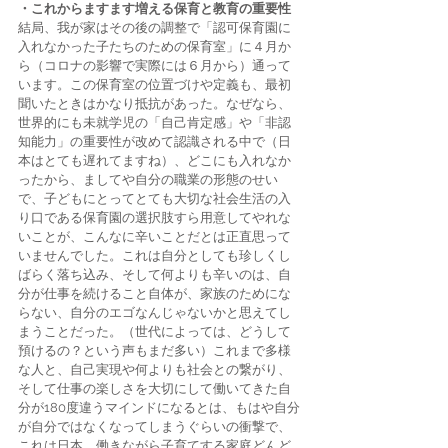
・これからますます増える保育と教育の重要性
結局、我が家はその後の調整で「認可保育園に
入れなかった子たちのための保育室」に４月か
ら（コロナの影響で実際には６月から）通って
います。この保育室の位置づけや定義も、最初
聞いたときはかなり抵抗があった。なぜなら、
世界的にも未就学児の「自己肯定感」や「非認
知能力」の重要性が改めて認識される中で（日
本はとても遅れてますね）、どこにも入れなか
ったから、ましてや自分の職業の形態のせい
で、子どもにとってとても大切な社会生活の入
り口である保育園の選択肢すら用意してやれな
いことが、こんなに辛いことだとは正直思って
いませんでした。これは自分としても珍しくし
ばらく落ち込み、そして何よりも辛いのは、自
分が仕事を続けること自体が、家族のためにな
らない、自分のエゴなんじゃないかと思えてし
まうことだった。（世代によっては、どうして
預けるの？という声もまだ多い）これまで多様
な人と、自己実現や何よりも社会との繋がり、
そして仕事の楽しさを大切にして働いてきた自
分が180度違うマインドになるとは、もはや自分
が自分ではなくなってしまうぐらいの衝撃で、
これは日本、働きながら子育てする家庭どんど