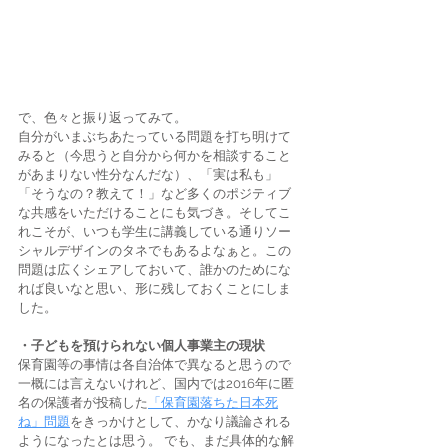
で、色々と振り返ってみて。 
自分がいまぶちあたっている問題を打ち明けて
みると（今思うと自分から何かを相談すること
があまりない性分なんだな）、「実は私も」
「そうなの？教えて！」など多くのポジティブ
な共感をいただけることにも気づき。そしてこ
れこそが、いつも学生に講義している通りソー
シャルデザインのタネでもあるよなぁと。この
問題は広くシェアしておいて、誰かのためにな
れば良いなと思い、形に残しておくことにしま
した。 
・子どもを預けられない個人事業主の現状
保育園等の事情は各自治体で異なると思うので
一概には言えないけれど、国内では2016年に匿
名の保護者が投稿した
「保育園落ちた日本死
ね」問題
をきっかけとして、かなり議論される
ようになったとは思う。 でも、まだ具体的な解