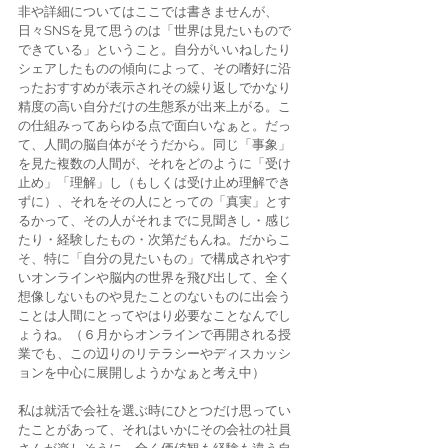
非や詳細についてはここでは書きませんが、
日々SNSを見て思うのは「世界は見たいもので
できている」ということ。自分がいいねしたり
シェアしたものの傾向によって、その嗜好に沿
ったおすすめが表示されその繰り返しでかなり
精度の高い自分だけの生態系が出来上がる。こ
の仕組みってあらゆる点で面白いなぁと。だっ
て、人間の脳自体がそうだから。同じ「事象」
を見た複数の人間が、それをどのように「受け
止め」「理解」し（もしくは受け止め理解でき
ずに）、それをその人にとっての「真実」とす
るかって、その人がそれまでに見聞きし・感じ
たり・経験したもの・次第だもんね。だからこ
そ、特に「自分の見たいもの」で構成されやす
いオンラインや脳内の世界を飛び出して、全く
想像しないものや見たことのないものに出会う
ことは人間にとってやはり必要なことなんでし
ょうね。（６月からオンラインで再開される授
業でも、この辺りのリテラシーやディスカッシ
ョンを中心に展開しようかなぁと考え中）
私は就活で会社を選ぶ時にひとつだけ思ってい
たことがあって、それはいかにその会社の社員