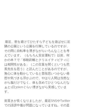
 最近、密を避けてひたすら子どもを遊ばせに近
隣の公園という公園を行脚しているのですが、
その間に自転車を漕ぎながらいろんなことを考
えています。（もちろん安全運転で）以前、何
かの本？で「移動距離とクリエイティビティに
は相関性がある」（この言葉を聞くといつも芭
蕉先生を思う）と読んだことがあるのですが、
無心に体を動かしていると普段思いつかない発
想や気づきも浮かぶので、やはり人間は当然な
がら脳だけでなく、体も含めてひとつなんだな
ぁと1日30kmぐらい漕ぎながら実感していま
す。
前置きが長くなりましたが、最近SNSやTwitter
での誹謗中傷が問題になっていますね。その是