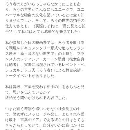
ろう者の方がいらっしゃらなかったこともあ
り、ろうの世界がこんなにもユニークで、ユニ
バーサルな独自の文化を築いているとは全く知
りませんでした。そして、ろうの世界の拍手の
仕方でさえも。（実際にそれは、"目に見える拍
手"として私にはとても感動的な発見でした）
私が参加した日の映画祭では、ろう者を取り巻
く環境をドキュメンタリー形式で追ったフラン
ス映画「新・音のない世界で」の上映と、フラ
ンス人のレティシア・カートン監督（彼女自身
は聴者）、実際に出演されているレベント・ペ
シュカルデシュ氏（ろう者）による舞台挨拶・
トークイベントがありました。
私は普段、言葉を交わす相手の目をきちんと見
て、思いを伝えているか？
終始そう問いかけられる内容でした。
いまだ続く差別や追いつかない社会制度の中
で、諦めずにメッセージを発し、またそれを受
け取る「言葉のドア」である彼らの目はとても
きらきらとしていて、自分がいかに音ばかりに