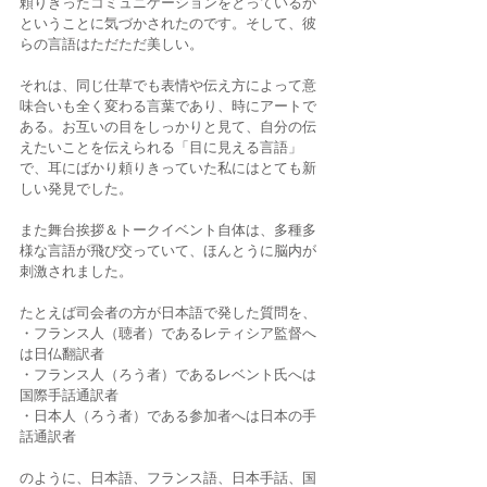
頼りきったコミュニケーションをとっているか
ということに気づかされたのです。そして、彼
らの言語はただただ美しい。
それは、同じ仕草でも表情や伝え方によって意
味合いも全く変わる言葉であり、時にアートで
ある。お互いの目をしっかりと見て、自分の伝
えたいことを伝えられる「目に見える言語」
で、耳にばかり頼りきっていた私にはとても新
しい発見でした。
また舞台挨拶＆トークイベント自体は、多種多
様な言語が飛び交っていて、ほんとうに脳内が
刺激されました。
たとえば司会者の方が日本語で発した質問を、
・フランス人（聴者）であるレティシア監督へ
は日仏翻訳者
・フランス人（ろう者）であるレベント氏へは
国際手話通訳者
・日本人（ろう者）である参加者へは日本の手
話通訳者
のように、日本語、フランス語、日本手話、国