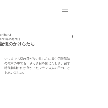
CHI
HA
RUF
chiharuf
2021年10月21日
記憶のかけらたち
いつまでも切れ目がない忙しさに疲労困憊気味
の電車の中でも、さっき目を閉じたとき、留学
時代初期に仲が良かったフランス人の子のこと
を思い出した。 