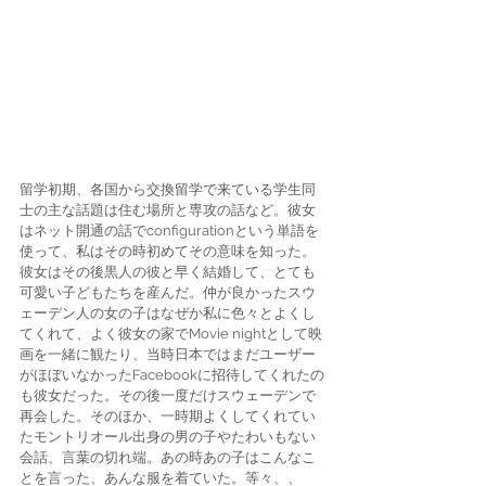
留学初期、各国から交換留学で来ている学生同
士の主な話題は住む場所と専攻の話など。彼女
はネット開通の話でconfigurationという単語を
使って、私はその時初めてその意味を知った。
彼女はその後黒人の彼と早く結婚して、とても
可愛い子どもたちを産んだ。仲が良かったスウ
ェーデン人の女の子はなぜか私に色々とよくし
てくれて、よく彼女の家でMovie nightとして映
画を一緒に観たり、当時日本ではまだユーザー
がほぼいなかったFacebookに招待してくれたの
も彼女だった。その後一度だけスウェーデンで
再会した。そのほか、一時期よくしてくれてい
たモントリオール出身の男の子やたわいもない
会話、言葉の切れ端。あの時あの子はこんなこ
とを言った、あんな服を着ていた。等々、、 