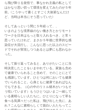
ら飛び降りる覚悟で、事なかれ主義の私として
はかなり思い切って環境を変えてみたのが５年
前。(こうやって書くとすごく大袈裟なんだけ
ど、当時は本当にそう思っていた) 
そしてあっという間に５年経って、、 
いまのような境界線のない働き方とかリモート
ワークを日本はもっと取り入れるべき、と常々
思っていたけれど、まさか５年後に世界的な感
染症が大流行し、こんなに思った以上のスピー
ドでそれが実現しつつあるとは夢にも思わなか
った。
そして振り返ってみると、ありがたいことに当
時決意したことをいまやれている。家族も含め
て健康でいられること含めて、そのことにとて
も感謝しています。ひとつは何においても健康
でいられること。心身ともに健康であればなん
でもできる。（心の中のリトル猪木がいつもそ
う呟いています）もうひとつはいまご一緒して
いる素晴らしい人たちに。ひとりになって草を
食べる気満々だった私は、飛び出した先に、あ
れ？こんなに素晴らしくて面白い人たちってこ