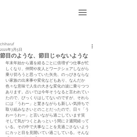
CHI
HA
RUF
chiharuf
2021年3月5日
節目のような、節目じゃないような
年末年始から週を経るごとに倍増ずつ仕事が忙
しくなり、仲間や友人とワークシェアしながら
乗り切ろうと思っていた矢先、のっぴきならな
い家族の出来事や変化などもあり、なんだか
色々な意味で人生の大きな変化の波に乗りつつ
あります。占いでは今年そうなると言われてい
たので、びっくりはしてないのですが、それら
には「うわー」と驚きながらも新しい気持ちで
取り組みなさいとのことだったので、日々「う
わーうわー」と言いながら過ごしています笑 
そして気がつくとあっという間に２週間経って
いる。その中で大事なことを見過ごさないよう
にカッと目を見開いてい過ごしている。そんな