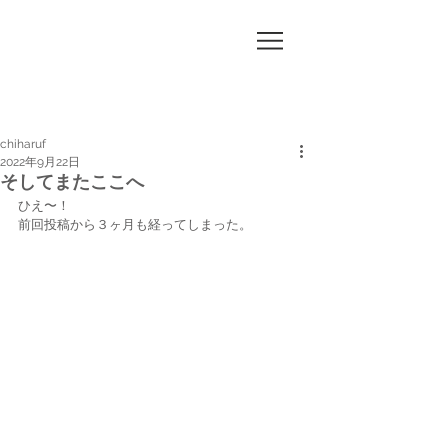
CHI
HA
RUF
chiharuf
2022年9月22日
そしてまたここへ
ひえ〜！
前回投稿から３ヶ月も経ってしまった。